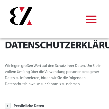
DATENSCHUTZERKLÄR
Finanz
Erdbau
KFZ
Wir legen großen Wert auf den Schutz Ihrer Daten. Um Sie in
vollem Umfang über die Verwendung personenbezogener
Mein Lager
Daten zu informieren, bitten wir Sie die folgenden
Datenschutzhinweise zur Kenntnis zu nehmen.
Wein
Sonkei Karatedo
Persönliche Daten
4x4 Traisental